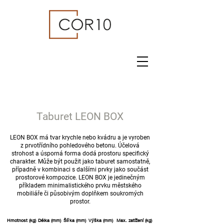
Taburet LEON BOX
LEON BOX má tvar krychle nebo kvádru a je vyroben
z prvotřídního pohledového betonu. Účelová
strohost a úsporná forma dodá prostoru specifický
charakter. Může být použit jako taburet samostatně,
případně v kombinaci s dalšími prvky jako součást
prostorové kompozice. LEON BOX je jedinečným
příkladem minimalistického prvku městského
mobiliáře či působivým doplňkem soukromých
prostor.
Hmotnost (kg)
Délka (mm)
Šířka (mm)
Výška (mm)
Max. zatížení (kg)