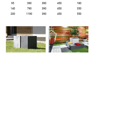
95
390
390
450
180
140
790
390
450
350
200
1190
390
450
550