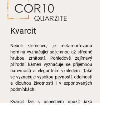
Kvarcit
Neboli křemenec, je metamorfovaná
hornina vyznačující se jemnou až středně
hrubou zrnitostí. Pohledově zajímavý
přírodní kámen vyznačuje se příjemnou
barevností a elegantním vzhledem. Také
se vyznačuje vysokou pevností, odolností
a dlouhou životností i v exponovaných
podmínkách.
Kvarcit lze s úspěchem použít jako
materiál pro obklady, dlažby
i
architektonické prvky s použitím v
interiérech i exteriérech.
PRODUKTY