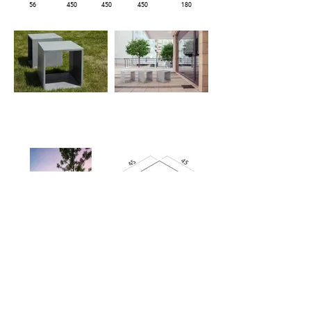
56
450
450
450
180
© 2025 by COR10, Česká Republika
Česko