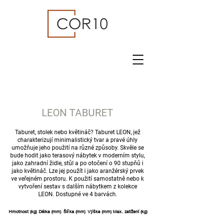
LEON TABURET
Taburet, stolek nebo květináč? Taburet LEON, jež
charakterizují minimalistický tvar a pravé úhly
umožňuje jeho použití na různé způsoby. Skvěle se
bude hodit jako terasový nábytek v moderním stylu,
jako zahradní židle, stůl a po otočení o 90 stupňů i
jako květináč. Lze jej použít i jako aranžérský prvek
ve veřejném prostoru. K použití samostatně nebo k
vytvoření sestav s dalším nábytkem z kolekce
LEON. Dostupné ve 4 barvách.
Hmotnost (kg)
Délka (mm)
Šířka (mm)
Výška (mm)
Max. zatížení (kg)