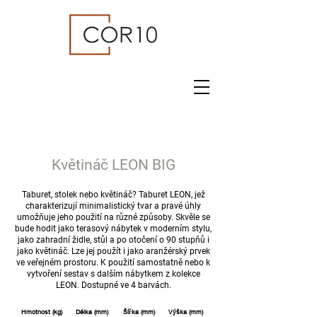
Květináč LEON BIG
Taburet, stolek nebo květináč? Taburet LEON, jež
charakterizují minimalistický tvar a pravé úhly
umožňuje jeho použití na různé způsoby. Skvěle se
bude hodit jako terasový nábytek v moderním stylu,
jako zahradní židle, stůl a po otočení o 90 stupňů i
jako květináč. Lze jej použít i jako aranžérský prvek
ve veřejném prostoru. K použití samostatně nebo k
vytvoření sestav s dalším nábytkem z kolekce
LEON. Dostupné ve 4 barvách.
Hmotnost (kg)
Délka (mm)
Šířka (mm)
Výška (mm)