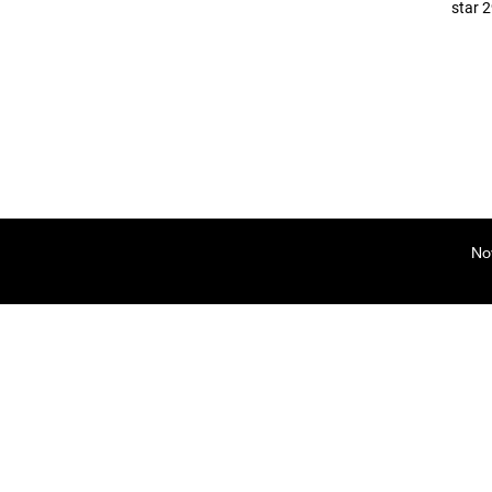
star 
No
Česko